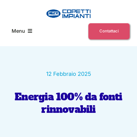
Skip
to
content
Menu
Contattaci
Home
Chi siamo
12 Febbraio 2025
Energia 100% da fonti
News ed eventi
rinnovabili
E-Commerce Servizi
Lavora con noi